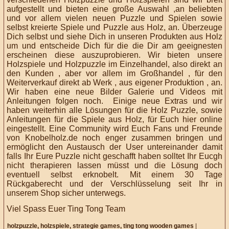
aufgestellt und bieten eine große Auswahl ,an beliebten
und vor allem vielen neuen Puzzle und Spielen sowie
selbst kreierte Spiele und Puzzle aus Holz, an. Überzeuge
Dich selbst und siehe Dich in unseren Produkten aus Holz
um und entscheide Dich für die die Dir am geeignesten
erscheinen diese auszuprobieren. Wir bieten unsere
Holzspiele und Holzpuzzle im Einzelhandel, also direkt an
den Kunden , aber vor allem im Großhandel , für den
Weiterverkauf direkt ab Werk , aus eigener Produktion , an.
Wir haben eine neue Bilder Galerie und Videos mit
Anleitungen folgen noch. Einige neue Extras und wir
haben weiterhin alle Lösungen für die Holz Puzzle, sowie
Anleitungen für die Spiele aus Holz, für Euch hier online
eingestellt. Eine Community wird Euch Fans und Freunde
von Knobelholz.de noch enger zusammen bringen und
ermöglicht den Austausch der User untereinander damit
falls Ihr Eure Puzzle nicht geschafft haben solltet Ihr Eucgh
nicht therapieren lassen müsst und die Lösung doch
eventuell selbst erknobelt. Mit einem 30 Tage
Rückgaberecht und der Verschlüsselung seit Ihr in
unserem Shop sicher unterwegs.
Viel Spass Euer Ting Tong Team
holzpuzzle,
holzspiele,
strategie games,
ting tong wooden games
|