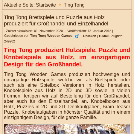
Aktuelle Seite:
Startseite
Ting Tong
Ting Tong Brettspiele und Puzzle aus Holz
produziert für Großhandel und Einzelhandel
Zuletzt aktualisiert: 01. November 2020
|
Veröffentlicht: 18. Januar 2018
|
Geschrieben von
Ting Tong Wooden Games
|
Drucken
|
E-Mail
|
Zugriffe:
249982
Ting Tong produziert Holzspiele, Puzzle und
Knobelspiele aus Holz, im einzigartigem
Design für den Großhandel.
Ting Tong Wooden Games
produziert hochwertige und
einzigartige Holzspiele, welche wir als Brettspiele oder
auch als eine Spielbox Versionen in Holz herstellen.
Knobelspiele aus Holz in 2D und 3D sowie in vielen
Formen, fertigen wir auf Bestellung für den Großhandel,
aber auch für den Einzelhandel, an. Knobelboxen aus
Holz, Puzzles in 2D und 3D, Denkaufgaben, Brain Teaser
Puzzle, Knobelaufgaben in höchster Qualität und in einem
einzigartigem Design, für die ganze Familie.