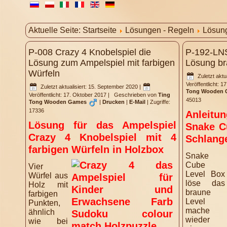
Aktuelle Seite:
Startseite
Lösungen - Regeln
Lösun
P-008 Crazy 4 Knobelspiel die
P-192-LN
Lösung zum Ampelspiel mit farbigen
Lösung br
Würfeln
Zuletzt aktu
Veröffentlicht: 
Zuletzt aktualisiert: 15. September 2020
|
Tong Wooden 
Veröffentlicht: 17. Oktober 2017
|
Geschrieben von
Ting
45013
Tong Wooden Games
|
Drucken
|
E-Mail
|
Zugriffe:
17336
Anleit
Lösung für das Ampelspiel
Snake C
Crazy 4 Knobelspiel mit 4
Schlang
farbigen Würfeln in Holzbox
Snake
Cube
Vier
Level Box
Würfel aus
löse das
Holz mit
braune
farbigen
Level
Punkten,
mache
ähnlich
wieder
wie bei