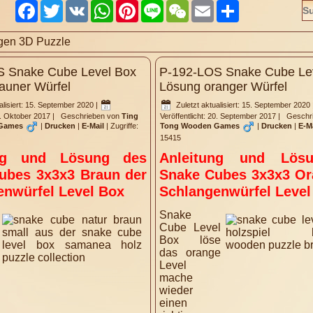
Facebook
Twitter
VK
WhatsApp
Pinterest
Line
WeChat
Email
Share
gen 3D Puzzle
S Snake Cube Level Box
P-192-LOS Snake Cube Le
auner Würfel
Lösung oranger Würfel
alisiert: 15. September 2020
|
Zuletzt aktualisiert: 15. September 2020
17. Oktober 2017
|
Geschrieben von
Ting
Veröffentlicht: 20. September 2017
|
Geschr
Games
|
Drucken
|
E-Mail
|
Zugriffe:
Tong Wooden Games
|
Drucken
|
E-M
15415
ung und Lösung des
Anleitung und Lös
ubes 3x3x3 Braun der
Snake Cubes 3x3x3 Or
enwürfel Level Box
Schlangenwürfel Level
Snake
Cube Level
Box löse
das orange
Level
mache
wieder
einen