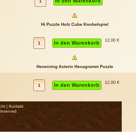
Hi Puzzle Holz Cube Knobelspiel
12,00 €
Hexenring Asterix Hexagramm Puzzle
12,00 €
cht
|
Kontakt
Reserved.