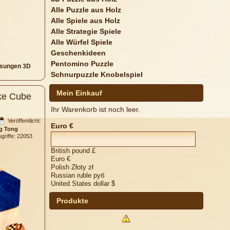
Alle Puzzle aus Holz
Alle Spiele aus Holz
Alle Strategie Spiele
Alle Würfel Spiele
Geschenkideen
Pentomino Puzzle
sungen 3D
Schnurpuzzle Knobelspiel
Mein Einkauf
ke Cube
Ihr Warenkorb ist noch leer.
Veröffentlicht:
Euro €
g Tong
ugriffe: 22053
British pound £
Euro €
Polish Złoty zł
Russian ruble руб
United States dollar $
Produkte