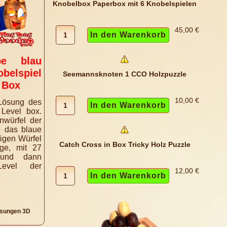
Knobelbox Paperbox mit 6 Knobelspielen
45,00 €
e blau
lspiel
Seemannsknoten 1 CCO Holzpuzzle
 Box
10,00 €
Lösung des
 Level box.
nwürfel der
 das blaue
tigen Würfel
Catch Cross in Box Tricky Holz Puzzle
ge, mit 27
 und dann
Level der
12,00 €
sungen 3D