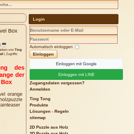
Login
vel Box
|
Automatisch einloggen
ieben von
Ting
Einloggen
ail
|
Zugriffe:
Einloggen mit Google
ung des
ange der
Einloggen mit LINE
 Box
Zugangsdaten vergessen?
Anmelden
Ting Tong
Produkte
Lösungen - Regeln
sitemap
2D Puzzle aus Holz
3D Puzzle aus Holz