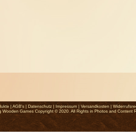
dukte
|
AGB's
|
Datenschutz
|
Impressum
|
Versandkosten
|
Widerrufsre
g Wooden Games Copyright © 2020. All Rights in Photos and Content 