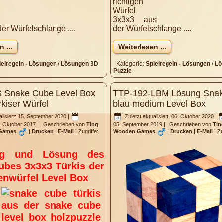
richtigen
Würfel
3x3x3 aus
er Würfelschlange ....
der Würfelschlange ....
 ...
Weiterlesen ...
ielregeln - Lösungen
/
Lösungen 3D
Kategorie:
Spielregeln - Lösungen
/
Lö
Puzzle
S Snake Cube Level Box
TTP-192-LBM Lösung Sna
rkiser Würfel
blau medium Level Box
alisiert: 15. September 2020
|
Zuletzt aktualisiert: 06. Oktober 2020
|
17. Oktober 2017
|
Geschrieben von
Ting
05. September 2019
|
Geschrieben von
Tin
Games
|
Drucken
|
E-Mail
|
Zugriffe:
Wooden Games
|
Drucken
|
E-Mail
|
Z
ung und Lösung des
ubes 3x3x3 Türkis der
enwürfel Level Box