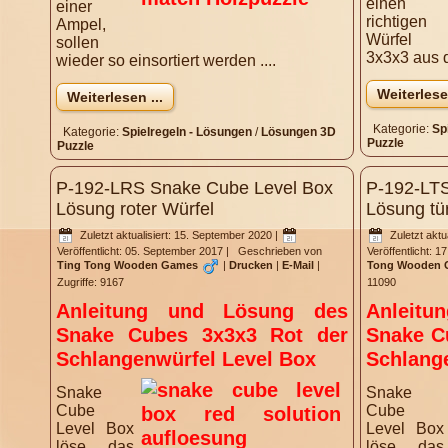
einen
einer
richtigen
Ampel,
Würfel
sollen
3x3x3 aus d
wieder so einsortiert werden ....
Weiterlesen
Weiterlesen ...
Kategorie:
Sp
Kategorie:
Spielregeln - Lösungen
/
Lösungen 3D
Puzzle
Puzzle
P-192-LRS Snake Cube Level Box
P-192-LT
Lösung roter Würfel
Lösung tü
Zuletzt aktualisiert: 15. September 2020
|
Zuletzt aktu
Veröffentlicht: 05. September 2017
|
Geschrieben von
Veröffentlicht: 
Ting Tong Wooden Games
|
Drucken
|
E-Mail
|
Tong Wooden 
Zugriffe: 9167
11090
Anleitung und Lösung des
Anleit
Snake Cubes 3x3x3 Rot der
Snake C
Schlangenwürfel Level Box
Schlang
Snake
Snake
Cube
Cube
Level Box
Level Box
löse das
löse das