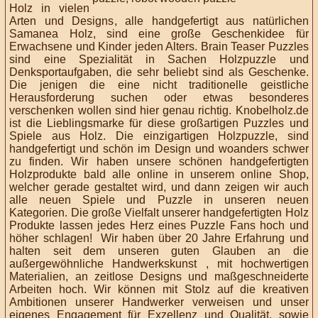
Holz in vielen
Arten
und Designs
, alle handgefertigt aus natürlichen
Samanea Holz, sind eine große Geschenkidee
für
Erwachsene und
Kinder jeden Alters. Brain
Teaser Puzzles
sind eine Spezialität in Sachen Holzpuzzle und
Denksportaufgaben, die sehr beliebt sind als Geschenke.
Die jenigen die eine nicht traditionelle geistliche
Herausforderung suchen oder etwas besonderes
verschenken wollen sind hier genau richtig. Knobelholz.de
ist die Lieblingsmarke für diese großartigen Puzzles und
Spiele aus Holz. Die einzigartigen Holzpuzzle, sind
handgefertigt und schön im Design und woanders schwer
zu finden.
Wir haben unsere schönen handgefertigten
Holzprodukte bald alle online in
unserem online Shop,
welcher gerade gestaltet wird, und dann zeigen wir auch
alle neuen Spiele und Puzzle in unseren neuen
Kategorien. Die große Vielfalt unserer
handgefertigten Holz
Produkte
lassen jedes Herz eines Puzzle Fans hoch und
höher schlagen!
Wir haben über 20 Jahre Erfahrung und
halten seit dem unseren guten Glauben an die
außergewöhnliche Handwerkskunst , mit
hochwertigen
Materialien
, an zeitlose Designs und maßgeschneiderte
Arbeiten hoch
.
Wir können mit Stolz auf die kreativen
Ambitionen unserer Handwerker verweisen
und unser
eigenes
Engagement für Exzellenz und Qualität, sowie