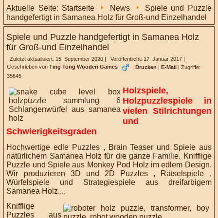
Aktuelle Seite:
Startseite
News
Spiele und Puzzle
handgefertigt in Samanea Holz für Groß-und Einzelhandel
Spiele und Puzzle handgefertigt in Samanea Holz
für Groß-und Einzelhandel
Zuletzt aktualisiert: 15. September 2020
|
Veröffentlicht: 17. Januar 2017
|
Geschrieben von
Ting Tong Wooden Games
|
Drucken
|
E-Mail
|
Zugriffe:
35645
Holzspiele,
Holzpuzzlespiele in
vielen Stilrichtungen
und
Schwierigkeitsgraden
Hochwertige edle
Puzzles , Brain Teaser und Spiele aus
natürlichem Samanea Holz für die ganze Familie.
Knifflige
Puzzle und Spiele aus Monkey Pod Holz im edlem Design.
Wir
produzieren
3D und 2D Puzzles , Rätselspiele ,
Würfelspiele
und Strategiespiele
aus dreifarbigem
Samanea Holz....
Knifflige
Puzzles aus