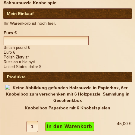
Schnurpuzzle Knobelspiel
Mein Einkauf
Ihr Warenkorb ist noch leer.
Euro €
British pound £
Euro €
Polish Złoty zł
Russian ruble руб
United States dollar $
Produkte
Knobelbox Paperbox mit 6 Knobelspielen
45,00 €