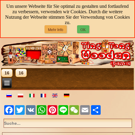
Um unsere Webseite für Sie optimal zu gestalten und fortlaufend
zu verbessern, verwenden wir Cookies. Durch die weitere
Nutzung der Webseite stimmen Sie der Verwendung von Cookies
zu.
Mehr Info
OK
16
16
Facebook
Twitter
VK
WhatsApp
Pinterest
Line
WeChat
Email
Share