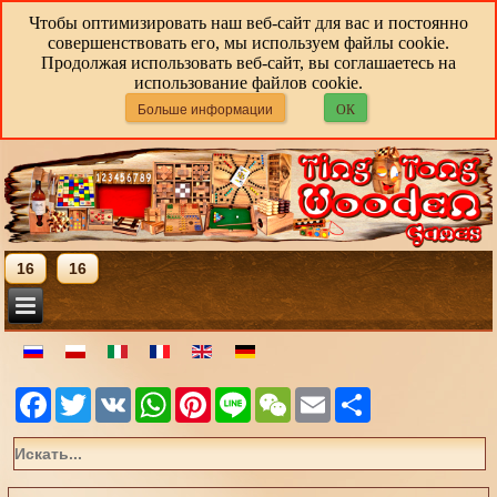
Чтобы оптимизировать наш веб-сайт для вас и постоянно
совершенствовать его, мы используем файлы cookie.
Продолжая использовать веб-сайт, вы соглашаетесь на
использование файлов cookie.
Больше информации
ОК
16
16
Facebook
Twitter
VK
WhatsApp
Pinterest
Line
WeChat
Email
Share