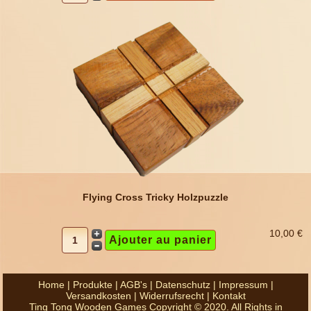
Flying Cross Tricky Holzpuzzle
10,00 €
Home
|
Produkte
|
AGB's
|
Datenschutz
|
Impressum
|
Versandkosten
|
Widerrufsrecht
|
Kontakt
Ting Tong Wooden Games Copyright © 2020. All Rights in