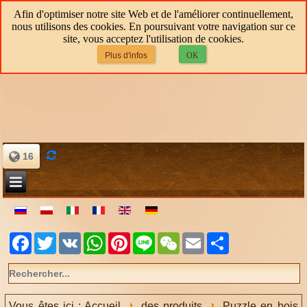
Afin d'optimiser notre site Web et de l'améliorer continuellement,
nous utilisons des cookies. En poursuivant votre navigation sur ce
site, vous acceptez l'utilisation de cookies.
Plus d'infos
OK
16
Facebook
Twitter
VK
WhatsApp
Pinterest
Line
WeChat
Email
Share
Vous êtes ici :
Accueil
des produits
Puzzle en bois