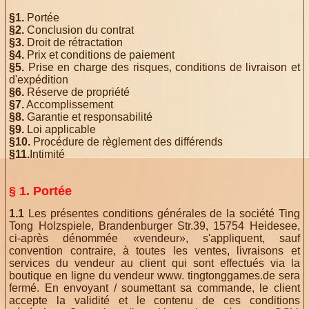
§1.
Portée
§2.
Conclusion du contrat
§3.
Droit de rétractation
§4.
Prix ​​et conditions de paiement
§5.
Prise en charge des risques, conditions de livraison et
d'expédition
§6.
Réserve de propriété
§7.
Accomplissement
§8.
Garantie et responsabilité
§9.
Loi applicable
§10.
Procédure de règlement des différends
§11.
Intimité
§ 1. Portée
1.1
Les présentes conditions générales de la société Ting
Tong Holzspiele, Brandenburger Str.39, 15754 Heidesee,
ci-après dénommée «vendeur», s'appliquent, sauf
convention contraire, à toutes les ventes, livraisons et
services du vendeur au client qui sont effectués via la
boutique en ligne du vendeur www. tingtonggames.de sera
fermé. En envoyant / soumettant sa commande, le client
accepte la validité et le contenu de ces conditions