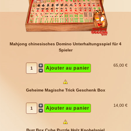
Mahjong chinesisches Domino Unterhaltungsspiel für 4
Spieler
65,00 €
Geheime Magische Trick Geschenk Box
14,00 €
Burr Box Cube Puzzle Holz Knobelspiel