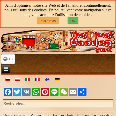
Afin d'optimiser notre site Web et de l'améliorer continuellement,
nous utilisons des cookies. En poursuivant votre navigation sur ce
site, vous acceptez l'utilisation de cookies.
Plus d'infos
OK
16
Facebook
Twitter
VK
WhatsApp
Pinterest
Line
WeChat
Email
Share
Vous êtes ici :
Accueil
des produits
Tous les puzzles