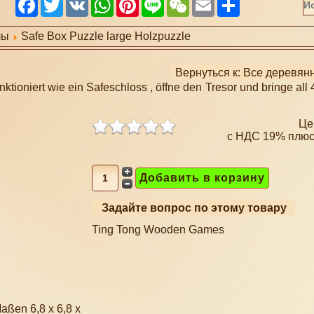
Facebook
Twitter
VK
WhatsApp
Pinterest
Line
WeChat
Email
Share
лы
Safe Box Puzzle large Holzpuzzle
Вернуться к: Все деревян
ktioniert wie ein Safeschloss , öffne den Tresor und bringe all 
Це
с НДС 19% плю
Задайте вопрос по этому товару
Ting Tong Wooden Games
aßen 6,8 x 6,8 x