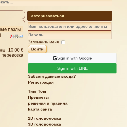
авторизоваться
ные пазлы
4
Запомнить меня
Войти
на
10,00 €
с
перевозка
Sign in with Google
Sign in with LINE
Забыли данные входа?
Регистрация
Тинг Тонг
Предметы
решения и правила
kарта сайта
2D головоломка
3D головоломка