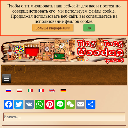
Чтобы оптимизировать наш веб-сайт для вас и постоянно
совершенствовать его, мы используем файлы cookie.
Продолжая использовать веб-сайт, вы соглашаетесь на
использование файлов cookie.
Больше информации
ОК
16
16
Facebook
Twitter
VK
WhatsApp
Pinterest
Line
WeChat
Email
Share