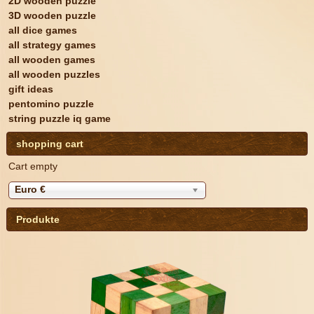
2D wooden puzzle
3D wooden puzzle
all dice games
all strategy games
all wooden games
all wooden puzzles
gift ideas
pentomino puzzle
string puzzle iq game
shopping cart
Cart empty
Euro €
Produkte