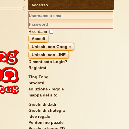
accesso
Ricordami
Accedi
Unisciti con Google
Unisciti con LINE
Dimenticato Login?
Registrati
Ting Tong
prodotti
soluzione - regole
mappa del sito
Giochi di dadi
Giochi di strategia
Idee regalo
Pentomino puzzle
Puzzle in legno 2D