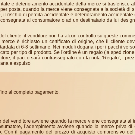
entale e deterioramento accidentale della merce si trasferisce al
per posta, quando la merce viene consegnata alla società di 
, il rischio di perdita accidentale e deterioramento accidentale
consegnata al consumatore o ad un destinatario da lui design
del cliente; il venditore non ha alcun controllo su queste commi
merce è richiesto un certificato di origine, che il cliente de
ardata di 6-8 settimane. Nei moduli doganali per i pacchi verso
encato per tipo di prodotto. Se l'ordine è un regalo (la spedizion
itore, il pacco sarà contrassegnato con la nota 'Regalo'; i prezzi
anale espulso.
 fino al completo pagamento.
te del venditore avviene quando la merce viene consegnata al t
onsumatore, l'adempimento avviene quando la merce priva di d
ato. Con il pagamento del prezzo di acquisto comprensivo de