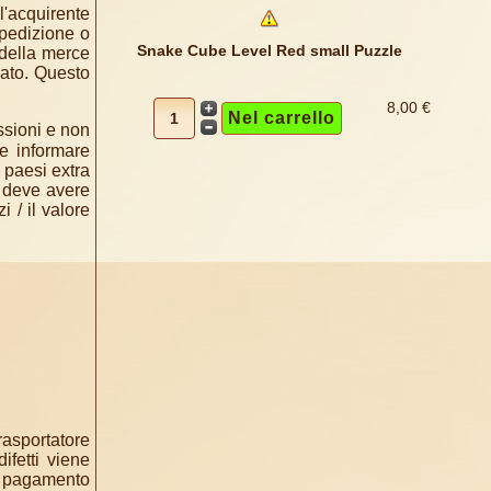
l'acquirente
spedizione o
Snake Cube Level Red small Puzzle
 della merce
ato. Questo
8,00 €
ssioni e non
ve informare
 paesi extra
e deve avere
 / il valore
rasportatore
ifetti viene
l pagamento