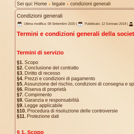
Sei qui:
Home
legale
condizioni generali
Condizioni generali
Ultima modifica: 08 Settembre 2020
|
Pubblicato: 12 Gennaio 2018
|
Termini e condizioni generali della socie
Termini di servizio
§1.
Scopo
§2.
Conclusione del contratto
§3.
Diritto di recesso
§4.
Prezzi e condizioni di pagamento
§5.
Assunzione del rischio, condizioni di consegna e s
§6.
Riserva di proprietà
§7.
Compimento
§8.
Garanzia e responsabilità
§9.
Legge applicabile
§10.
Procedura di risoluzione delle controversie
§11.
Protezione dati
§ 1. Scopo