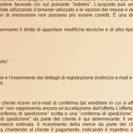
ordine facendo clic sul pulsante "Indietro". L'acquisto può 
ate utilizzando il browser utilizzato e le opzioni del mouse e de
rori di immissione non possono più essere corretti. È una di
rviamo il diritto di apportare modifiche tecniche e di altro tipo
ello"
 e l'inserimento dei dettagli di registrazione (indirizzo e-mail 
ti.
cliente riceve un'e-mail di conferma dal venditore in cui si af
ne" non rappresenta ancora un'accettazione dell'offerta L'offert
conferma di spedizione" scritta o una "conferma di spedizione"
a di spedizione” da parte del cliente è qui determinante. Il v
 merce ordinata. Il ricevimento della merce da parte del cl
rta chiedendo al cliente il pagamento, indicando il rispettivo o