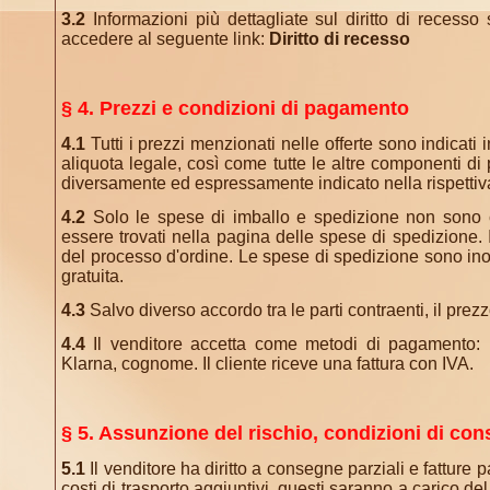
3.2
Informazioni più dettagliate sul diritto di recesso 
accedere al seguente link:
Diritto di recesso
§ 4. Prezzi e condizioni di pagamento
4.1
Tutti i prezzi menzionati nelle offerte sono indicati
aliquota legale, così come tutte le altre componenti di 
diversamente ed espressamente indicato nella rispettiva
4.2
Solo le spese di imballo e spedizione non sono c
essere trovati nella pagina delle spese di spedizione
del processo d'ordine. Le spese di spedizione sono ino
gratuita.
4.3
Salvo diverso accordo tra le parti contraenti, il pr
4.4
Il venditore accetta come metodi di pagamento: Pa
Klarna, cognome. Il cliente riceve una fattura con IVA.
§ 5. Assunzione del rischio, condizioni di co
5.1
Il venditore ha diritto a consegne parziali e fatture
costi di trasporto aggiuntivi, questi saranno a carico del