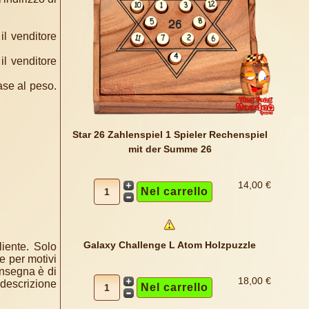
il venditore
il venditore
ase al peso.
:
Star 26 Zahlenspiel 1 Spieler Rechenspiel
mit der Summe 26
14,00 €
Galaxy Challenge L Atom Holzpuzzle
liente. Solo
e per motivi
consegna è di
18,00 €
 descrizione