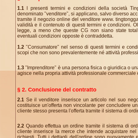
1.1
I presenti termini e condizioni della società Ti
denominato "venditore", si applicano, salvo diverso accor
tramite il negozio online del venditore www. tingtonggam
validità e il contenuto di questi termini e condizioni. O
legge, a meno che queste CG non siano state totalm
eventuali condizioni opposte è contraddetta.
1.2
"Consumatore" nel senso di questi termini e condi
scopi che non sono prevalentemente né attività profes
1.3
"Imprenditore" è una persona fisica o giuridica o u
agisce nella propria attività professionale commerciale
§ 2. Conclusione del contratto
2.1
Se il venditore inserisce un articolo nel suo neg
costituisce un'offerta non vincolante per concludere un 
cliente stesso presenta l'offerta tramite il sistema di o
2.2
Quando effettua un ordine tramite il sistema di or
cliente inserisce la merce che intende acquistare nel c
richiesti. Tutti i dettagli dell'ordine sono nuovamente 