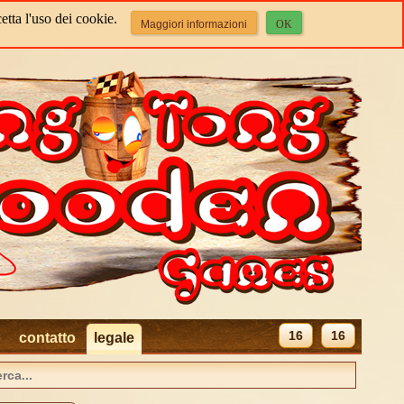
etta l'uso dei cookie.
Maggiori informazioni
OK
16
16
o
contatto
legale