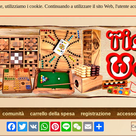
, utilizziamo i cookie. Continuando a utilizzare il sito Web, l'utente acc
comunità
carrello della spesa
registrazione
access
Facebook
Twitter
VK
WhatsApp
Pinterest
Line
WeChat
Email
Share