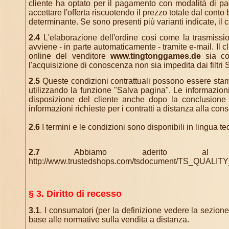
cliente ha optato per il pagamento con modalità di pag
accettare l'offerta riscuotendo il prezzo totale dal conto
determinante. Se sono presenti più varianti indicate, il 
2.4
L'elaborazione dell'ordine così come la trasmission
avviene - in parte automaticamente - tramite e-mail. Il 
online del venditore
www.tingtonggames.de
sia cor
l'acquisizione di conoscenza non sia impedita dai filtri
2.5
Queste condizioni contrattuali possono essere stam
utilizzando la funzione "Salva pagina". Le informazio
disposizione del cliente anche dopo la conclusione de
informazioni richieste per i contratti a distanza alla co
2.6
I termini e le condizioni sono disponibili in lingua t
2.7
Abbiamo aderito al co
http://www.trustedshops.com/tsdocument/TS_QUALIT
§ 3. Diritto di recesso
3.1
. I consumatori (per la definizione vedere la sezione
base alle normative sulla vendita a distanza.