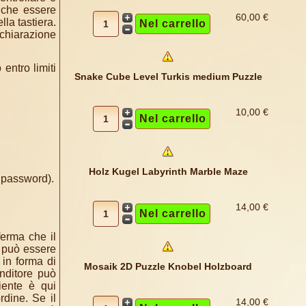
anche essere
60,00 €
lla tastiera.
chiarazione
 entro limiti
Snake Cube Level Turkis medium Puzzle
10,00 €
Holz Kugel Labyrinth Marble Maze
e password).
14,00 €
ferma che il
a può essere
 in forma di
Mosaik 2D Puzzle Knobel Holzboard
enditore può
iente è qui
rdine. Se il
14,00 €