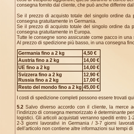
consegna fornito dal cliente, che può anche differire dall
Se il prezzo di acquisto totale del singolo ordine da
consegna gratuitamente in Germania.
Se il prezzo di acquisto totale del singolo ordine da 
consegna gratuitamente in Europa.
Tutte le consegne sono assicurate come pacco in una sca
Al prezzo di spedizione più basso, in una consegna fino
Germania fino a 2 kg
4,50 €
Austria fino a 2 kg
14,00 €
UE fino a 2 kg
14,00 €
Svizzera fino a 2 kg
12,90 €
Russia fino a 2 kg
17,00 €
Resto del mondo fino a 2 kg
45,00 €
I costi di spedizione completi possono essere trovati qui
5.2
Salvo diverso accordo con il cliente, la merce acq
l'indirizzo di consegna memorizzato è determinante per l
logistici. Gli articoli acquistati verranno spediti entro
2-3 giorni lavorativi in ​​Germania / 3-7 giorni lavorat
dell'articolo non contiene altre informazioni sui tempi d