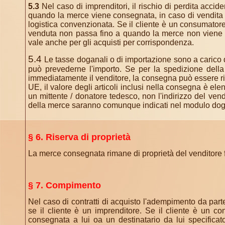
5.3
Nel caso di imprenditori, il rischio di perdita accid
quando la merce viene consegnata, in caso di vendita 
logistica convenzionata. Se il cliente è un consumatore
venduta non passa fino a quando la merce non viene 
vale anche per gli acquisti per corrispondenza.
5.4
Le tasse doganali o di importazione sono a carico 
può prevederne l'importo. Se per la spedizione della 
immediatamente il venditore, la consegna può essere rit
UE, il valore degli articoli inclusi nella consegna è el
un mittente / donatore tedesco, non l'indirizzo del vend
della merce saranno comunque indicati nel modulo dog
§ 6. Riserva di proprietà
La merce consegnata rimane di proprietà del venditore
§ 7. Compimento
Nel caso di contratti di acquisto l'adempimento da par
se il cliente è un imprenditore. Se il cliente è un c
consegnata a lui oa un destinatario da lui specific