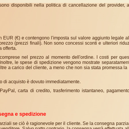
sono disponibili nella politica di cancellazione del provider, 
 in EUR (€) e contengono l'imposta sul valore aggiunto legale all
prezzo (prezzi finali). Non sono concessi sconti e ulteriori ridu
 offerta.
omprese nel prezzo al momento dell'ordine. I costi per que
. Inoltre, le spese di spedizione vengono mostrate separatamen
ltre a carico del cliente, a meno che non sia stata promessa la
ezzo di acquisto è dovuto immediatamente.
yPal, carta di credito, trasferimento istantaneo, pagamento 
nsegna e spedizione
 parziali se ciò è ragionevole per il cliente. Se la consegna parz
 venditore. Salvo patto contrario, la consegna verrà effettuata all