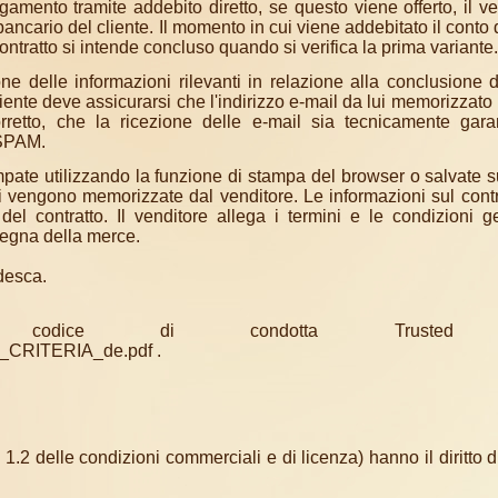
amento tramite addebito diretto, se questo viene offerto, il v
 bancario del cliente. Il momento in cui viene addebitato il conto 
contratto si intende concluso quando si verifica la prima variante.
e delle informazioni rilevanti in relazione alla conclusione d
cliente deve assicurarsi che l'indirizzo e-mail da lui memorizzato
retto, che la ricezione delle e-mail sia tecnicamente gara
 SPAM.
pate utilizzando la funzione di stampa del browser o salvate 
ni vengono memorizzate dal venditore. Le informazioni sul cont
l contratto. Il venditore allega i termini e le condizioni g
nsegna della merce.
edesca.
dice di condotta Trusted S
Y_CRITERIA_de.pdf
.
 1.2 delle condizioni commerciali e di licenza) hanno il diritto d