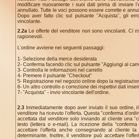
modificare nuovamente i suoi dati prima di inviare l'
annullato. Tutte le voci possono essere corrette e annull
Dopo aver fatto clic sul pulsante "Acquista", gli er
vincolante.
2.2a
Le offerte del venditore non sono vincolanti. Ci rise
ragionevoli.
L'ordine avviene nei seguenti passaggi:
1- Selezione della merce desiderata
2- Conferma facendo clic sul pulsante "Aggiungi al carr
3- Controlla le informazioni nel carrello
4- Premere il pulsante "Checkout"
5- Registrazione nel negozio online dopo la registrazione
6- Un altro controllo o correzione dei rispettivi dati inseri
7- "Acquista" - invio vincolante dell'ordine.
2.3
Immediatamente dopo aver inviato il suo ordine, il 
venditore ha ricevuto l'offerta. Questa "conferma d'ordi
accettata dal venditore solo inviando al cliente una "
testo (lettera o e-mail). La ricezione della “conferm
accettare l'offerta anche consegnando al cliente la
determinante. Inoltre, il venditore può accettare l'offe