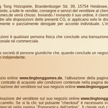
ng Tong Holzspiele, Brandenburger Str. 39, 15754 Heidesee,
do, a tutte le vendite, consegne e servizi del venditore al clien
es.de verrà chiuso. Inviando / inviando il suo ordine, il client
ltre alle disposizioni delle presenti CG, si applicano solo le di
ente o parzialmente derogate per accordo individuale. L'in
zioni è qualsiasi persona fisica che conclude una transazion
sionale né commerciale.
na società di persone giuridiche che, quando conclude un negozi
 o indipendente.
ozio online
www.tingtonggames.de
, l'attivazione della pagina
contratto di acquisto alle condizioni contenute nella pagina dell'
rdinazione del venditore sul suo negozio online
www.tingtongga
dinazione del venditore sul suo negozio online
www.tingtong
arrello. Se si fa clic sul pulsante “checkout” è necessario ins
elencati nella pagina "Panoramica dell'ordine". Il cliente può c