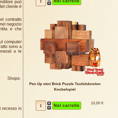
enditore può
del cliente è
el contratto
 nel negozio
ntita e che
sul computer
ratto sono a
enerali e le
hops:
Pen Up mini Brick Puzzle Teufelsknoten
Knobelspiel
10,00 €
i recesso in