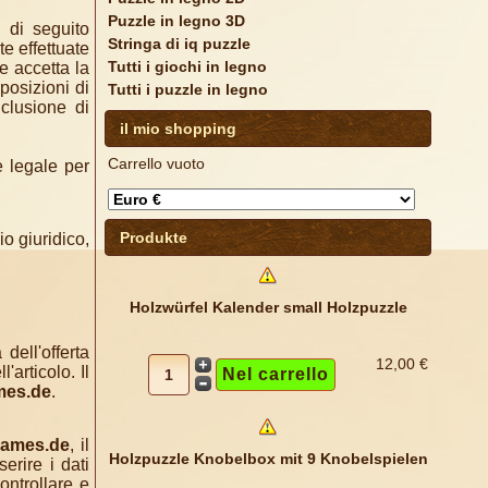
Puzzle in legno 3D
 di seguito
Stringa di iq puzzle
te effettuate
Tutti i giochi in legno
e accetta la
sposizioni di
Tutti i puzzle in legno
clusione di
il mio shopping
Carrello vuoto
e legale per
Produkte
o giuridico,
Holzwürfel Kalender small Holzpuzzle
 dell'offerta
12,00 €
articolo. Il
mes.de
.
games.de
, il
Holzpuzzle Knobelbox mit 9 Knobelspielen
erire i dati
ontrollare e