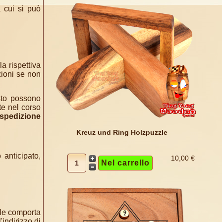
a cui si può
a rispettiva
zioni se non
sto possono
te nel corso
spedizione
Kreuz und Ring Holzpuzzle
anticipato,
10,00 €
iale comporta
'indirizzo di