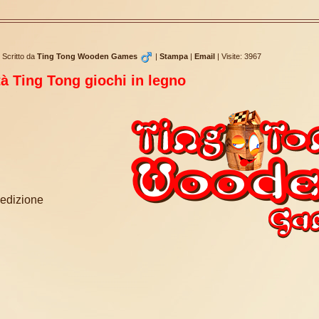
Scritto da
Ting Tong Wooden Games
|
Stampa
|
Email
|
Visite: 3967
tà Ting Tong giochi in legno
pedizione