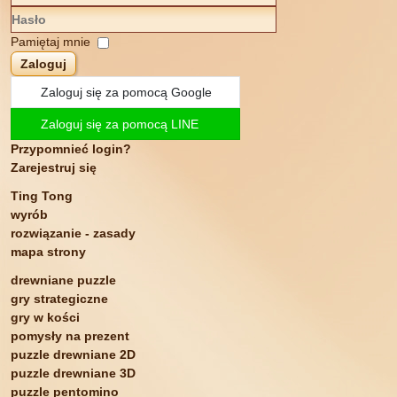
IBAN: DE30 1605 0000 1000 5997 32
Bic : WELADED1PMB
Pamiętaj mnie
Zaloguj
Zaloguj się za pomocą Google
Zaloguj się za pomocą LINE
Przypomnieć login?
Zarejestruj się
Wyślij kopię do siebie
(opcjonalnie)
Ting Tong
wyrób
Captcha
*
rozwiązanie - zasady
mapa strony
drewniane puzzle
gry strategiczne
Polityka prywatności
*
gry w kości
×
pomysły na prezent
puzzle drewniane 2D
Polityka prywatności
puzzle drewniane 3D
Przesyłajac ten
puzzle pentomino