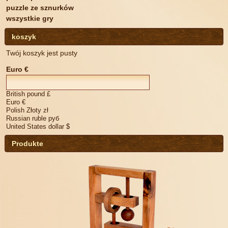
formularz, akceptujesz
puzzle ze sznurków
naszą Politykę
wszystkie gry
prywatności oraz wyrażasz
zgodę na przetwarzanie
koszyk
Twoich danych
osobowych.
Twój koszyk jest pusty
Wyślij list
Euro €
British pound £
Euro €
Polish Złoty zł
Russian ruble руб
United States dollar $
Produkte