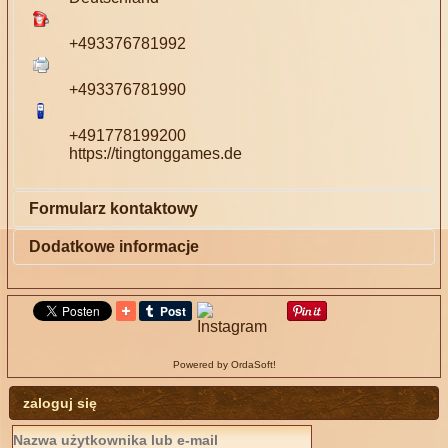
+493376781992
+493376781990
+491778199200
https://tingtonggames.de
Formularz kontaktowy
Wyślij wiadomość e-mail na adres
Dodatkowe informacje
service@tingtonggames.de
*
Pole wymagane
Nazwa
*
e-mail:
service@tingtonggames.de
E-mail
*
Powered by OrdaSoft!
Bankverbindung:
Temat
*
Knobelholz Spielzeug Manufaktur GmbH
zaloguj się
Bank: Sparkasse Land Dahme Spree
Wiadomość
*