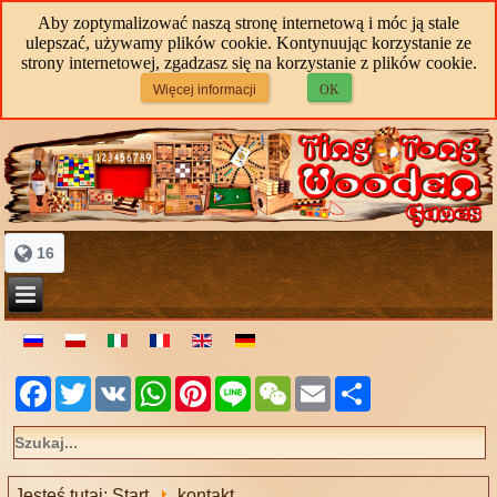
Aby zoptymalizować naszą stronę internetową i móc ją stale
ulepszać, używamy plików cookie. Kontynuując korzystanie ze
strony internetowej, zgadzasz się na korzystanie z plików cookie.
Więcej informacji
OK
16
Facebook
Twitter
VK
WhatsApp
Pinterest
Line
WeChat
Email
Share
Jesteś tutaj:
Start
kontakt