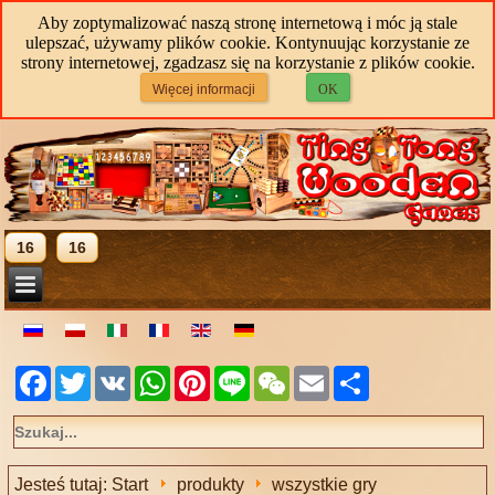
Aby zoptymalizować naszą stronę internetową i móc ją stale
ulepszać, używamy plików cookie. Kontynuując korzystanie ze
strony internetowej, zgadzasz się na korzystanie z plików cookie.
Więcej informacji
OK
16
16
Facebook
Twitter
VK
WhatsApp
Pinterest
Line
WeChat
Email
Share
Jesteś tutaj:
Start
produkty
wszystkie gry