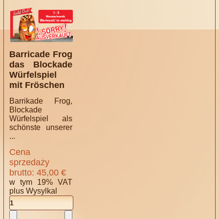
Barricade Frog
das Blockade
Würfelspiel
mit Fröschen
Barrikade Frog,
Blockade
Würfelspiel als
schönste unserer
...
Cena
sprzedaży
brutto:
45,00 €
w tym 19% VAT
plus
Wysylkal