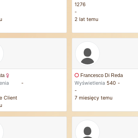
1276
-
u
2 lat temu
ta
Francesco Di Reda
enia
-
Wyświetlenia
540
-
-
e Client
7 miesięcy temu
u