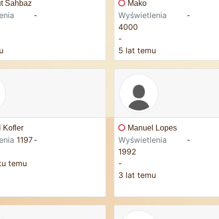
t Sahbaz
Mako
enia
-
Wyświetlenia
-
4000
-
u
5 lat temu
 Kofler
Manuel Lopes
enia
1197
-
Wyświetlenia
-
1992
ku temu
-
3 lat temu