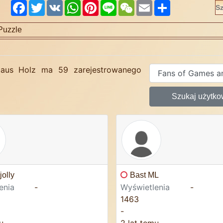
Facebook
Twitter
VK
WhatsApp
Pinterest
Line
WeChat
Email
Share
Puzzle
e aus Holz ma 59 zarejestrowanego
Szukaj użytk
jolly
Bast ML
enia
-
Wyświetlenia
-
1463
-