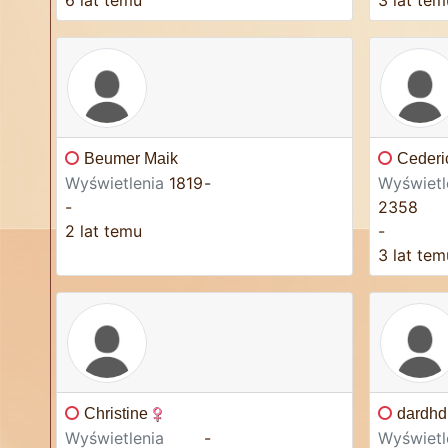
6 lat temu
3 lat tem
Beumer Maik
Cederi
Wyświetlenia
1819
-
Wyświetl
-
2358
2 lat temu
-
3 lat tem
Christine
dardhd 
Wyświetlenia
-
Wyświetl