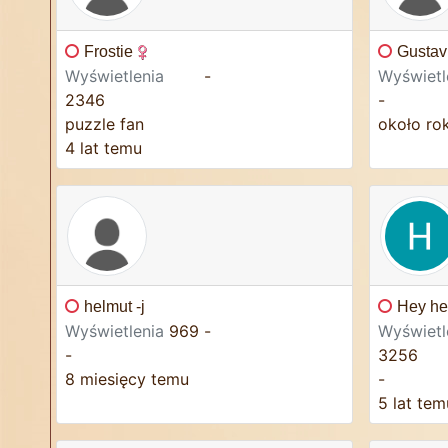
Frostie
Gustav
Wyświetlenia
-
Wyświetl
2346
-
puzzle fan
około ro
4 lat temu
helmut -j
Hey he
Wyświetlenia
969
-
Wyświetl
-
3256
8 miesięcy temu
-
5 lat tem