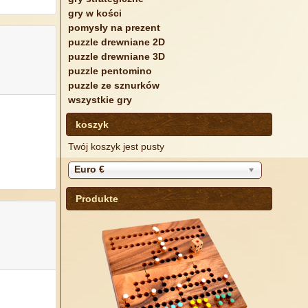
gry w kości
pomysły na prezent
puzzle drewniane 2D
puzzle drewniane 3D
puzzle pentomino
puzzle ze sznurków
wszystkie gry
koszyk
Twój koszyk jest pusty
Euro €
Produkte