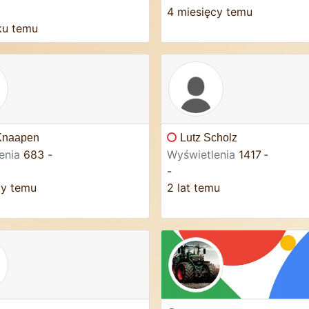
4 miesięcy temu
ku temu
Knaapen
Lutz Scholz
enia
683
-
Wyświetlenia
1417
-
-
cy temu
2 lat temu