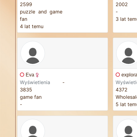
2599
2002
puzzle and game
-
fan
3 lat tem
4 lat temu
Eva
explora
Wyświetlenia
-
Wyświetl
3835
4372
game fan
Wholesal
-
5 lat tem