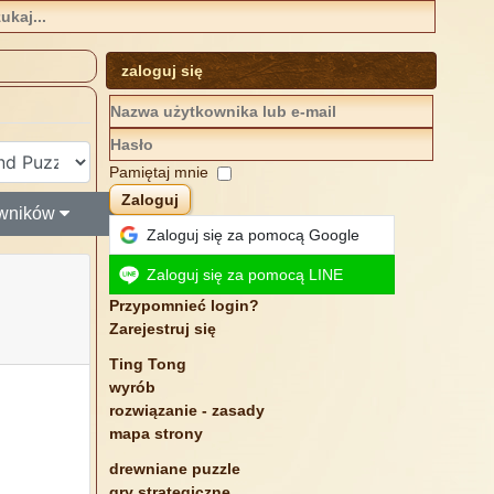
zaloguj się
Pamiętaj mnie
Zaloguj
owników
Zaloguj się za pomocą Google
Zaloguj się za pomocą LINE
Przypomnieć login?
Zarejestruj się
Ting Tong
wyrób
rozwiązanie - zasady
mapa strony
drewniane puzzle
gry strategiczne