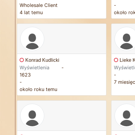
Wholesale Client
-
4 lat temu
około ro
Konrad Kudlicki
Lieke 
Wyświetlenia
-
Wyświetl
1623
-
-
7 miesię
około roku temu