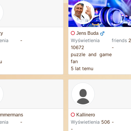
zy
Jens Buda
enia
-
Wyświetlenia
friends
10672
-
puzzle and game
u
fan
5 lat temu
Timmermans
Kallinero
enia
-
Wyświetlenia
506
-
-