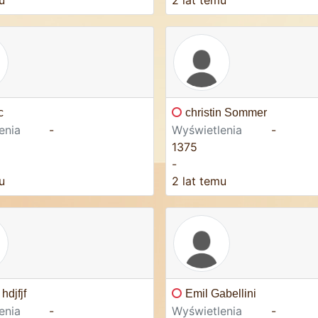
u
2 lat temu
c
christin Sommer
enia
-
Wyświetlenia
-
1375
-
u
2 lat temu
hdjfjf
Emil Gabellini
enia
-
Wyświetlenia
-