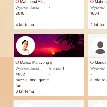
Mahmoud Albaili
Mahmu
Wyświetlenia
-
Wyświetl
2818
1804
-
-
4 lat temu
2 lat tem
Malisa Malavong
Manuel
Wyświetlenia
friends
1
Wyświetl
4882
-
-
puzzle and game
około ro
fan
6 lat temu