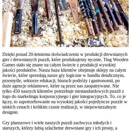
Dzięki ponad 20-letniemu doświadczeniu w produkcji drewnianych
gier i drewnianych puzzli, które produkujemy ręcznie, Ting Wooden
Games stało się znane na całym świecie z produkcji wysokiej
jakości produktów. Nasza baza klientów obejmuje sklepy na całym
świecie, które sprzedają nasze gry logiczne w handlu detalicznym,
przemyśle, sektorze edukacji, biurach podróży i gastronomii, po
duże agencje reklamowe, które są przez nas zaopatrywane. Nie
tylko 450 naszych klientów potrzebuje niestandardowych puzzli z
logo do marketingu korporacyjnego i gier integracyjnych. To, co je
łączy, to zapotrzebowanie na wysokiej jakości pojedyncze puzzle w
niskich cenach i krótkim czasie realizacji, w niepowtarzalnym
designie.
Gry planszowe i wiele naszych puzzli zachwyca młodych i
starszych, którzy lubią szlachetne drewniane gry i ich prosty, a