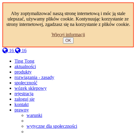
Aby zoptymalizować naszą stronę internetową i móc ją stale
ulepszać, używamy plików cookie. Kontynuując korzystanie ze
strony internetowej, zgadzasz się na korzystanie z plików cookie.
Więcej informacji
OK
16
16
Ting Tong
aktualności
produkty
rozwiązania - zasady
społeczność
wózek sklepowy
rejestracja
zaloguj się
kontakt
prawny
warunki
wytyczne dla społeczności