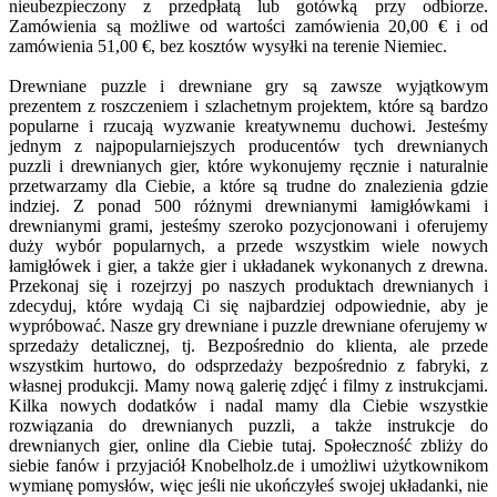
nieubezpieczony z przedpłatą lub gotówką przy odbiorze.
Zamówienia są możliwe od wartości zamówienia 20,00 € i od
zamówienia 51,00 €, bez kosztów wysyłki na terenie Niemiec.
Drewniane puzzle i drewniane gry są zawsze wyjątkowym
prezentem z roszczeniem i szlachetnym projektem, które są bardzo
popularne i rzucają wyzwanie kreatywnemu duchowi. Jesteśmy
jednym z najpopularniejszych producentów tych drewnianych
puzzli i drewnianych gier, które wykonujemy ręcznie i naturalnie
przetwarzamy dla Ciebie, a które są trudne do znalezienia gdzie
indziej. Z ponad 500 różnymi drewnianymi łamigłówkami i
drewnianymi grami, jesteśmy szeroko pozycjonowani i oferujemy
duży wybór popularnych, a przede wszystkim wiele nowych
łamigłówek i gier, a także gier i układanek wykonanych z drewna.
Przekonaj się i rozejrzyj po naszych produktach drewnianych i
zdecyduj, które wydają Ci się najbardziej odpowiednie, aby je
wypróbować. Nasze gry drewniane i puzzle drewniane oferujemy w
sprzedaży detalicznej, tj. Bezpośrednio do klienta, ale przede
wszystkim hurtowo, do odsprzedaży bezpośrednio z fabryki, z
własnej produkcji. Mamy nową galerię zdjęć i filmy z instrukcjami.
Kilka nowych dodatków i nadal mamy dla Ciebie wszystkie
rozwiązania do drewnianych puzzli, a także instrukcje do
drewnianych gier, online dla Ciebie tutaj. Społeczność zbliży do
siebie fanów i przyjaciół Knobelholz.de i umożliwi użytkownikom
wymianę pomysłów, więc jeśli nie ukończyłeś swojej układanki, nie