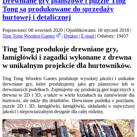
Drewniane gry planszowe i puzzle Ting
Tong są produkowane do sprzedaży
hurtowej i detalicznej
Poprawiono: 08 wrzesień 2020
|
Opublikowano: 18 styczeń 2018
|
Ting Tong Wooden Games
|
Drukuj
|
E-mail
|
Odsłony: 19457
Ting Tong produkuje drewniane gry,
łamigłówki i zagadki wykonane z drewna
w unikalnym projekcie dla hurtowników.
Ting Tong Wooden Games produkuje wysokiej jakości i unikalne
drewniane gry, które produkujemy jako gry planszowe lub w
drewnianych pudełkach. Zajmujemy się produkcją gier logicznych z
drewna w 2D i 3D, a także w wielu kształtach na zamówienie dla
hurtowni, ale także dla detalistów. Drewniane pudełka z puzzlami,
puzzle 2D i 3D, łamigłówki, łamigłówki, układanki o najwyższej
jakości i niepowtarzalnym designie dla całej rodziny.