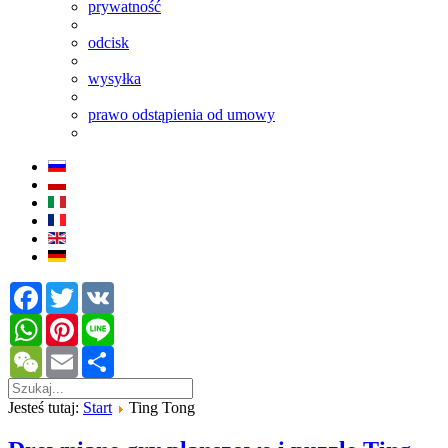
prywatność
odcisk
wysyłka
prawo odstąpienia od umowy
Facebook
Twitter
VK
WhatsApp
Pinterest
Line
WeChat
Email
Share
Jesteś tutaj:
Start
Ting Tong