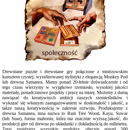
Drewniane puzzle i drewniane gry połączone z mistrzowskim
kunsztem czystej, wyrafinowanej stylistyki z elegancją Monkey Pod
lub drewna Samanea. Mamy ponad 20-letnie doświadczenie i od
tego czasu wierzymy w wyjątkowe rzemiosło, wysokiej jakości
materiały, ponadczasowe projekty i pracę na miarę. Możemy z dumą
nawiązać do kreatywnych ambicji naszych rzemieślników i
wykazać się własnym zaangażowaniem w doskonałość i jakość, a
także naszą kreatywnością w zakresie rozwoju. Produkujemy z
drewna Samanea, inna nazwa to Rain Tree Wood, Kayu, Suwar
(lub Suar), forma mahoniu, która ma znacznie wyższą jakość, do
produkcji gier od drewna po układanki z dokładnością do milimetra.
Tutaj znajdziesz wszystkie produkty, obecnie ponad 500