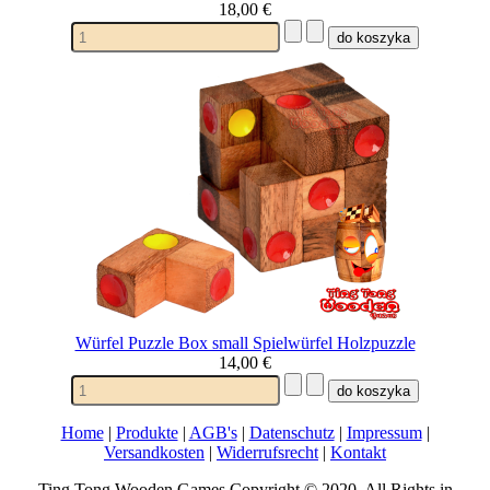
18,00 €
Würfel Puzzle Box small Spielwürfel Holzpuzzle
14,00 €
Home
|
Produkte
|
AGB's
|
Datenschutz
|
Impressum
|
Versandkosten
|
Widerrufsrecht
|
Kontakt
Ting Tong Wooden Games Copyright © 2020. All Rights in