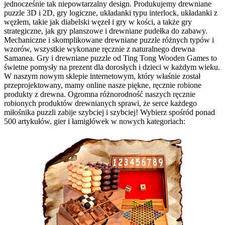
jednocześnie tak niepowtarzalny design. Produkujemy drewniane
puzzle 3D i 2D, gry logiczne, układanki typu interlock, układanki z
węzłem, takie jak diabelski węzeł i gry w kości, a także gry
strategiczne, jak gry planszowe i drewniane pudełka do zabawy.
Mechaniczne i skomplikowane drewniane puzzle różnych typów i
wzorów, wszystkie wykonane ręcznie z naturalnego drewna
Samanea. Gry i drewniane puzzle od Ting Tong Wooden Games to
świetne pomysły na prezent dla dorosłych i dzieci w każdym wieku.
W naszym nowym sklepie internetowym, który właśnie został
przeprojektowany, mamy online nasze piękne, ręcznie robione
produkty z drewna. Ogromna różnorodność naszych ręcznie
robionych produktów drewnianych sprawi, że serce każdego
miłośnika puzzli zabije szybciej i szybciej! Wybierz spośród ponad
500 artykułów, gier i łamigłówek w nowych kategoriach: