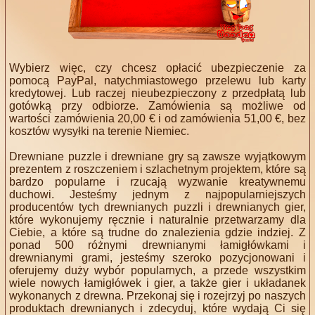
Wybierz więc, czy chcesz opłacić ubezpieczenie za
pomocą PayPal, natychmiastowego przelewu lub karty
kredytowej. Lub raczej nieubezpieczony z przedpłatą lub
gotówką przy odbiorze. Zamówienia są możliwe od
wartości zamówienia 20,00 € i od zamówienia 51,00 €, bez
kosztów wysyłki na terenie Niemiec.
Drewniane puzzle i drewniane gry są zawsze wyjątkowym
prezentem z roszczeniem i szlachetnym projektem, które są
bardzo popularne i rzucają wyzwanie kreatywnemu
duchowi. Jesteśmy jednym z najpopularniejszych
producentów tych drewnianych puzzli i drewnianych gier,
które wykonujemy ręcznie i naturalnie przetwarzamy dla
Ciebie, a które są trudne do znalezienia gdzie indziej. Z
ponad 500 różnymi drewnianymi łamigłówkami i
drewnianymi grami, jesteśmy szeroko pozycjonowani i
oferujemy duży wybór popularnych, a przede wszystkim
wiele nowych łamigłówek i gier, a także gier i układanek
wykonanych z drewna. Przekonaj się i rozejrzyj po naszych
produktach drewnianych i zdecyduj, które wydają Ci się