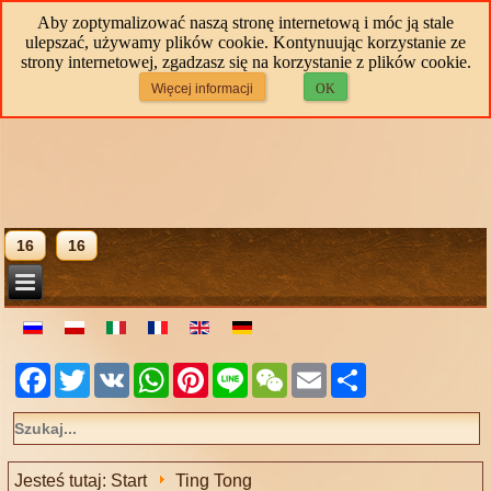
Aby zoptymalizować naszą stronę internetową i móc ją stale
ulepszać, używamy plików cookie. Kontynuując korzystanie ze
strony internetowej, zgadzasz się na korzystanie z plików cookie.
Więcej informacji
OK
16
16
Facebook
Twitter
VK
WhatsApp
Pinterest
Line
WeChat
Email
Share
Jesteś tutaj:
Start
Ting Tong