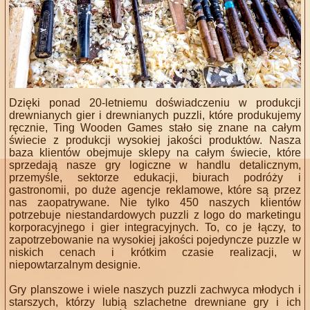
Dzięki ponad 20-letniemu doświadczeniu w produkcji
drewnianych gier i drewnianych puzzli, które produkujemy
ręcznie, Ting Wooden Games stało się znane na całym
świecie z produkcji wysokiej jakości produktów. Nasza
baza klientów obejmuje sklepy na całym świecie, które
sprzedają nasze gry logiczne w handlu detalicznym,
przemyśle, sektorze edukacji, biurach podróży i
gastronomii, po duże agencje reklamowe, które są przez
nas zaopatrywane. Nie tylko 450 naszych klientów
potrzebuje niestandardowych puzzli z logo do marketingu
korporacyjnego i gier integracyjnych. To, co je łączy, to
zapotrzebowanie na wysokiej jakości pojedyncze puzzle w
niskich cenach i krótkim czasie realizacji, w
niepowtarzalnym designie.
Gry planszowe i wiele naszych puzzli zachwyca młodych i
starszych, którzy lubią szlachetne drewniane gry i ich