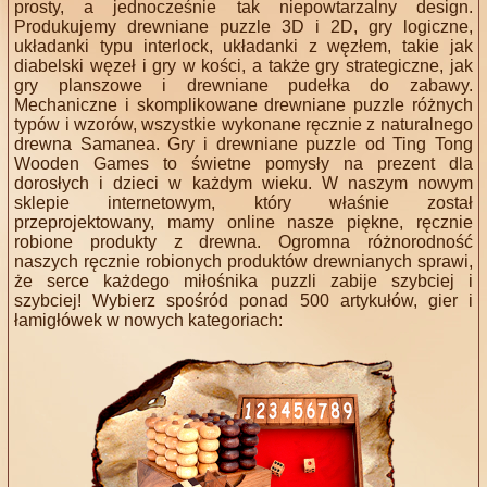
prosty, a jednocześnie tak niepowtarzalny design.
Produkujemy drewniane puzzle 3D i 2D, gry logiczne,
układanki typu interlock, układanki z węzłem, takie jak
diabelski węzeł i gry w kości, a także gry strategiczne, jak
gry planszowe i drewniane pudełka do zabawy.
Mechaniczne i skomplikowane drewniane puzzle różnych
typów i wzorów, wszystkie wykonane ręcznie z naturalnego
drewna Samanea. Gry i drewniane puzzle od Ting Tong
Wooden Games to świetne pomysły na prezent dla
dorosłych i dzieci w każdym wieku. W naszym nowym
sklepie internetowym, który właśnie został
przeprojektowany, mamy online nasze piękne, ręcznie
robione produkty z drewna. Ogromna różnorodność
naszych ręcznie robionych produktów drewnianych sprawi,
że serce każdego miłośnika puzzli zabije szybciej i
szybciej! Wybierz spośród ponad 500 artykułów, gier i
łamigłówek w nowych kategoriach: