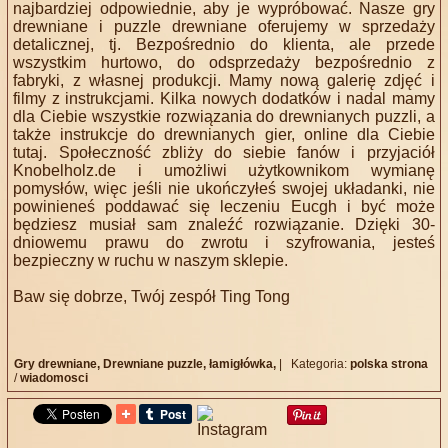
najbardziej odpowiednie, aby je wypróbować. Nasze gry
drewniane i puzzle drewniane oferujemy w sprzedaży
detalicznej, tj. Bezpośrednio do klienta, ale przede
wszystkim hurtowo, do odsprzedaży bezpośrednio z
fabryki, z własnej produkcji. Mamy nową galerię zdjęć i
filmy z instrukcjami. Kilka nowych dodatków i nadal mamy
dla Ciebie wszystkie rozwiązania do drewnianych puzzli, a
także instrukcje do drewnianych gier, online dla Ciebie
tutaj. Społeczność zbliży do siebie fanów i przyjaciół
Knobelholz.de i umożliwi użytkownikom wymianę
pomysłów, więc jeśli nie ukończyłeś swojej układanki, nie
powinieneś poddawać się leczeniu Eucgh i być może
będziesz musiał sam znaleźć rozwiązanie. Dzięki 30-
dniowemu prawu do zwrotu i szyfrowania, jesteś
bezpieczny w ruchu w naszym sklepie.
Baw się dobrze, Twój zespół Ting Tong
Gry drewniane,
Drewniane puzzle,
łamigłówka,
|
Kategoria:
polska strona
/
wiadomosci