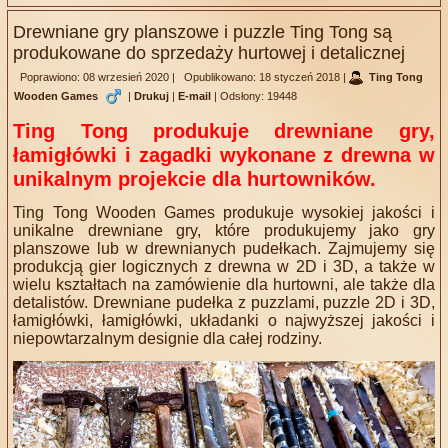
Drewniane gry planszowe i puzzle Ting Tong są
produkowane do sprzedaży hurtowej i detalicznej
Poprawiono: 08 wrzesień 2020
|
Opublikowano: 18 styczeń 2018
|
Ting Tong
Wooden Games
|
Drukuj
|
E-mail
|
Odsłony: 19448
Ting Tong produkuje drewniane gry,
łamigłówki i zagadki wykonane z drewna w
unikalnym projekcie dla hurtowników.
Ting Tong Wooden Games produkuje wysokiej jakości i
unikalne drewniane gry, które produkujemy jako gry
planszowe lub w drewnianych pudełkach. Zajmujemy się
produkcją gier logicznych z drewna w 2D i 3D, a także w
wielu kształtach na zamówienie dla hurtowni, ale także dla
detalistów. Drewniane pudełka z puzzlami, puzzle 2D i 3D,
łamigłówki, łamigłówki, układanki o najwyższej jakości i
niepowtarzalnym designie dla całej rodziny.