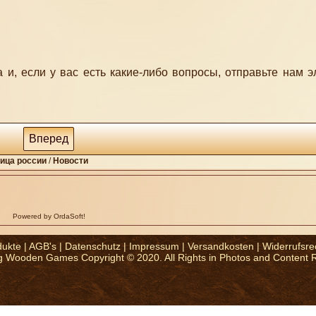
 и, если у вас есть какие-либо вопросы, отправьте нам 
Вперед
ица pоссии
/
Новости
Powered by OrdaSoft!
dukte
|
AGB's
|
Datenschutz
|
Impressum
|
Versandkosten
|
Widerrufsre
g Wooden Games Copyright © 2020. All Rights in Photos and Content 