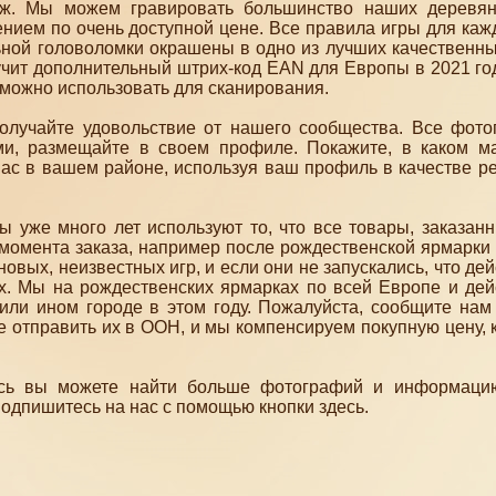
аж. Мы можем гравировать большинство наших деревян
ием по очень доступной цене. Все правила игры для кажд
ьной головоломки окрашены в одно из лучших качественн
учит дополнительный штрих-код EAN для Европы в 2021 год
 можно использовать для сканирования.
получайте удовольствие от нашего сообщества. Все фото
ми, размещайте в своем профиле. Покажите, в каком м
вас в вашем районе, используя ваш профиль в качестве р
 уже много лет используют то, что все товары, заказанн
 момента заказа, например после рождественской ярмарки 
вых, неизвестных игр, и если они не запускались, что де
их. Мы на рождественских ярмарках по всей Европе и дей
м или ином городе в этом году. Пожалуйста, сообщите нам
е отправить их в ООН, и мы компенсируем покупную цену,
десь вы можете найти больше фотографий и информаци
подпишитесь на нас с помощью кнопки здесь.