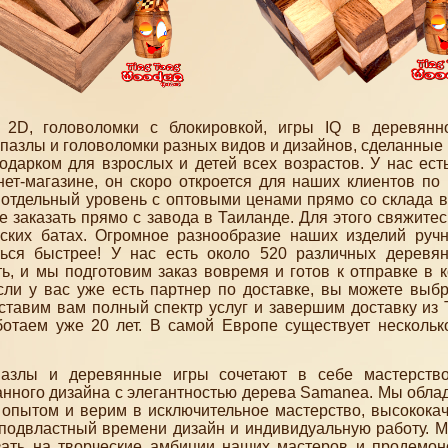
2D, головоломки с блокировкой, игры IQ в деревянно
пазлы и головоломки разных видов и дизайнов, сделанные
одарком для взрослых и детей всех возрастов. У нас ест
ет-магазине, он скоро откроется для наших клиентов по
 отдельный уровень с оптовыми ценами прямо со склада в
 заказать прямо с завода в Таиланде. Для этого свяжитес
ских батах. Огромное разнообразие наших изделий руч
ться быстрее! У нас есть около 520 различных деревя
, и мы подготовим заказ вовремя и готов к отправке в к
сли у вас уже есть партнер по доставке, вы можете выбр
ставим вам полный спектр услуг и завершим доставку из 
отаем уже 20 лет. В самой Европе существует нескольк
азлы и деревянные игры сочетают в себе мастерство
канного дизайна с элегантностью дерева Samanea. Мы обла
 опытом и верим в исключительное мастерство, высокока
подвластный времени дизайн и индивидуальную работу. 
зать на творческие амбиции наших мастеров и продемон