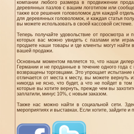
компании любого размера в продвижении прод
деревянных пазлов с вашим логотипом или сообщен
также все решения головоломок для каждой отдел
для деревянных головоломок, и каждая статья пол
вы можете использовать в своей кассовой системе.
Теперь получайте удовольствие от просмотра и 
которых вас можно увидеть с пазлами или игра
продаете наши товары и где клиенты могут найти 
вашей продажи.
Основным моментом является то, что наши дилеры
Германии и не проданные в течение одного года с
возвращены торговцами. Это упрощает испытание но
отличается от места к месту, вы можете вернуть 
никогда не ясно, что будет, а что не пойдет в то
которые вы хотите вернуть, прежде чем вы захотит
заплатили, минус 10%, с новым заказом.
Также нас можно найти в социальной сети. З
мероприятиях и выставках. Если хотите, зайдите и 