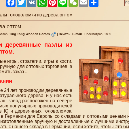
Facebook
Twitter
VK
WhatsApp
Pinterest
Line
WeChat
Email
Share
лы головоломки из дерева оптом
ва оптом
Автор:
Ting Tong Wooden Games
|
Печать
|
E-mail
|
Просмотров: 1839
 и деревянные пазлы из
птом.
 игры, стратегии, игры в кости,
ручную для оптовых торговцев, а
ить заказ ...
мании
ее 24 лет производим деревянные
турального дерева, и у нас есть
Наш завод расположен на севере
амых популярных производителей
ов IQ и деревянных головоломок.
 в Германии для Европы со складами и оптовыми ценами н
 изготовленные вручную и доставленные с лучшими инстр
ть с нашего склада в Германии, если хотите, чтобы это б