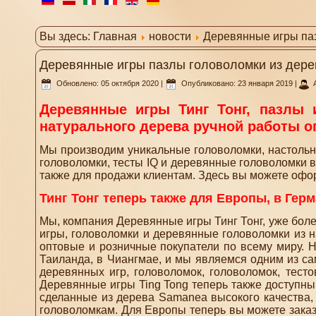
Вы здесь:
Главная
новости
Деревянные игры паз
Деревянные игры пазлы головоломки из дере
Обновлено: 05 октября 2020
|
Опубликовано: 23 января 2019
|
Деревянные игры Тинг Тонг, пазлы
натурального дерева ручной работы о
Мы производим уникальные головоломки, настольные
головоломки, тесты IQ и деревянные головоломки в
также для продажи клиентам. Здесь вы можете оформ
Тинг Тонг теперь также для Европы, в Гер
Мы, компания Деревянные игры Тинг Тонг, уже бол
игры, головоломки и деревянные головоломки из на
оптовые и розничные покупатели по всему миру. 
Таиланда, в Чиангмае, и мы являемся одним из с
деревянных игр, головоломок, головоломок, тест
Деревянные игры Ting Tong теперь также доступны
сделанные из дерева Samanea высокого качества,
головоломкам. Для Европы теперь вы можете заказа