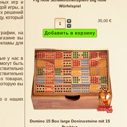
Pig Hole Schweinchenspiel® Big Hole
ных игр и
Würfelspiel
ой игры, а
ых решений
у, который
35,00 €
графии, на
агазине вы
екламы для
ые у нас в
могут быть
йствительно
ствительно
 о товарах,
 которую вы
ю о наших
Domino 15 Box large Doninosteine mit 15