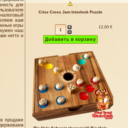
вность для
ользователя
Criss Cross Jam Interlock Puzzle
 налоговый
авляем вам
янные игры
12,00 €
 нужен наш
ами нетто и
 в продаже
ддерживаем