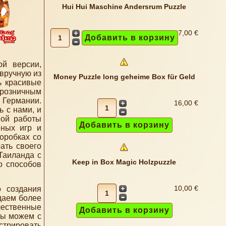
Hui Hui Maschine Andersrum Puzzle
7,00 €
й версии,
 вручную из
Money Puzzle long geheime Box für Geld
ь красивые
 розничным
 Германии.
16,00 €
ь с нами, и
ной работы
нных игр и
оробках со
ать своего
Таиланда с
Keep in Box Magic Holzpuzzle
о способов
10,00 €
 создания
даем более
чественные
Мы можем с
стрировать