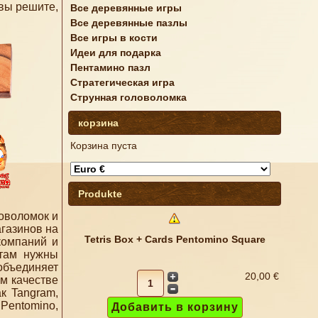
 вы решите,
Все деревянные игры
Все деревянные пазлы
Все игры в кости
Идеи для подарка
Пентамино пазл
Стратегическая игра
Струнная головоломка
корзина
Корзина пуста
Produkte
ловоломок и
агазинов на
Tetris Box + Cards Pentomino Square
компаний и
нтам нужны
объединяет
20,00 €
м качестве
к Tangram,
 Pentomino,