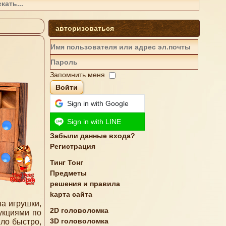
авторизоваться
Запомнить меня
Войти
Sign in with Google
Sign in with LINE
Забыли данные входа?
Регистрация
Тинг Тонг
Предметы
решения и правила
kарта сайта
а игрушки,
2D головоломка
укциями по
3D головоломка
ыло быстро,