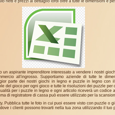
sto netti e prezzi al dettaglio lordi oltre a tutte le dimensioni e pe
 un aspirante imprenditore interessato a vendere i nostri gioch
mmercio all'ingrosso. Supportiamo aziende di tutte le dimen
or parte dei nostri giochi in legno e puzzle in legno con il
 del gioco per ogni gioco e tutte le risoluzioni dei puzzle per 
qualità per i puzzle in legno e ogni articolo riceverà un codice
ema di registratore di cassa può essere utilizzato per la scansio
ty. Pubblica tutte le foto in cui puoi essere visto con puzzle o g
 dove i clienti possono trovarti nella tua zona utilizzando il tuo