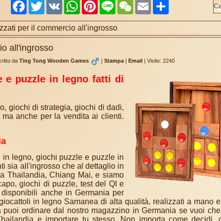
Facebook
Twitter
VK
WhatsApp
Pinterest
Line
WeChat
Email
Share
izzati per il commercio all'ingrosso
io all'ingrosso
ritto da
Ting Tong Wooden Games
|
Stampa
|
Email
|
Visite: 2240
 e puzzle in legno fatti di
 giochi di strategia, giochi di dadi,
i ma anche per la vendita ai clienti.
ia
 legno, giochi puzzle e puzzle in
i sia all'ingrosso che al dettaglio in
ella Thailandia, Chiang Mai, e siamo
apo, giochi di puzzle, test del QI e
 disponibili anche in Germania per
giocattoli in legno Samanea di alta qualità, realizzati a mano 
 ora puoi ordinare dal nostro magazzino in Germania se vuoi che
hailandia e importare tu stesso. Non importa come decidi, co