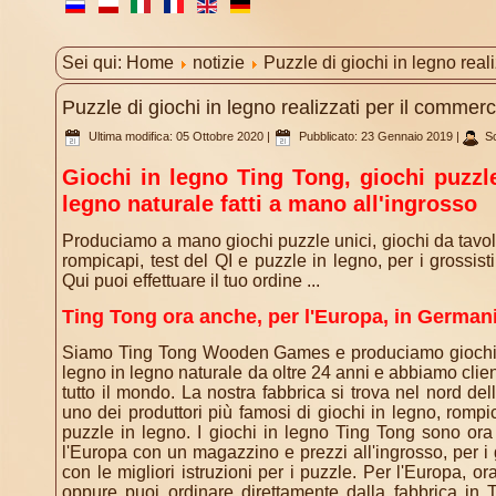
Sei qui:
Home
notizie
Puzzle di giochi in legno real
Puzzle di giochi in legno realizzati per il commerc
Ultima modifica: 05 Ottobre 2020
|
Pubblicato: 23 Gennaio 2019
|
Sc
Giochi in legno Ting Tong, giochi puzzle
legno naturale fatti a mano all'ingrosso
Produciamo a mano giochi puzzle unici, giochi da tavolo,
rompicapi, test del QI e puzzle in legno, per i grossist
Qui puoi effettuare il tuo ordine ...
Ting Tong ora anche, per l'Europa, in German
Siamo Ting Tong Wooden Games e produciamo giochi in
legno in legno naturale da oltre 24 anni e abbiamo client
tutto il mondo. La nostra fabbrica si trova nel nord d
uno dei produttori più famosi di giochi in legno, rompic
puzzle in legno. I giochi in legno Ting Tong sono ora
l'Europa con un magazzino e prezzi all'ingrosso, per i 
con le migliori istruzioni per i puzzle. Per l'Europa,
oppure puoi ordinare direttamente dalla fabbrica in T