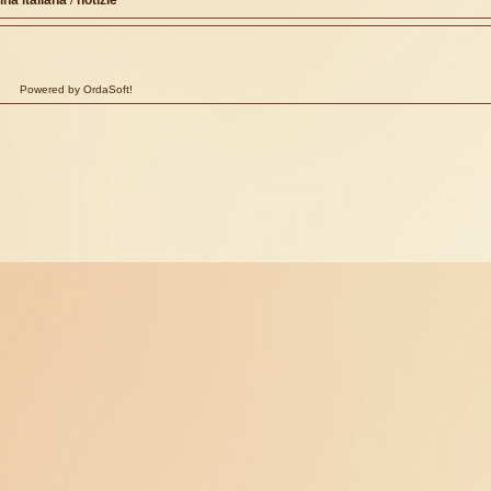
ina italiana
/
notizie
Powered by OrdaSoft!