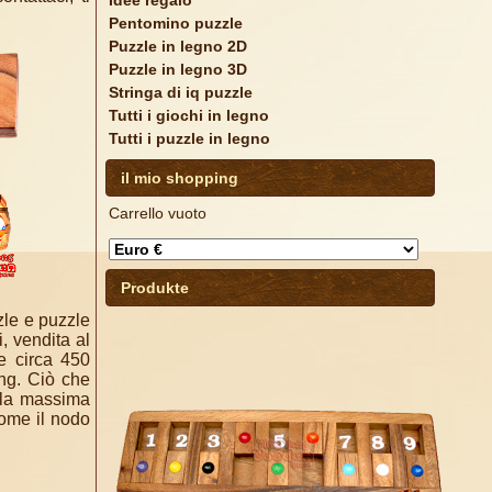
Idee regalo
Pentomino puzzle
Puzzle in legno 2D
Puzzle in legno 3D
Stringa di iq puzzle
Tutti i giochi in legno
Tutti i puzzle in legno
il mio shopping
Carrello vuoto
Produkte
zzle e puzzle
i, vendita al
re circa 450
ing. Ciò che
n la massima
come il nodo