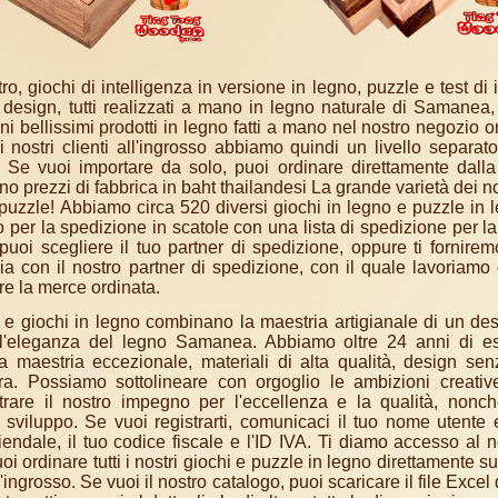
 giochi di intelligenza in versione in legno, puzzle e test di i
 design, tutti realizzati a mano in legno naturale di Samanea,
ni bellissimi prodotti in legno fatti a mano nel nostro negozio o
 i nostri clienti all'ingrosso abbiamo quindi un livello separat
 Se vuoi importare da solo, puoi ordinare direttamente dalla
tino prezzi di fabbrica in baht thailandesi La grande varietà dei no
ei puzzle! Abbiamo circa 520 diversi giochi in legno e puzzle in l
 per la spedizione in scatole con una lista di spedizione per l
uoi scegliere il tuo partner di spedizione, oppure ti forniremo
 con il nostro partner di spedizione, con il quale lavoriamo
re la merce ordinata.
 e giochi in legno combinano la maestria artigianale di un des
n l'eleganza del legno Samanea. Abbiamo oltre 24 anni di e
 maestria eccezionale, materiali di alta qualità, design se
a. Possiamo sottolineare con orgoglio le ambizioni creative
trare il nostro impegno per l'eccellenza e la qualità, nonch
o sviluppo. Se vuoi registrarti, comunicaci il tuo nome utente 
ziendale, il tuo codice fiscale e l'ID IVA. Ti diamo accesso al no
oi ordinare tutti i nostri giochi e puzzle in legno direttamente su
ingrosso. Se vuoi il nostro catalogo, puoi scaricare il file Excel q