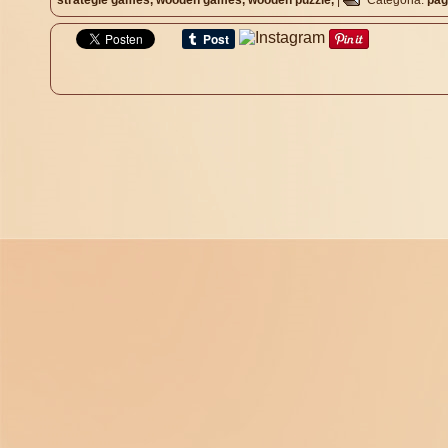
strategie games,
wooden games,
wooden puzzle,
|
Categoria:
pag