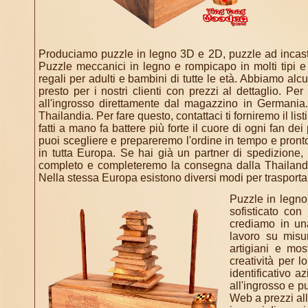
Produciamo puzzle in legno 3D e 2D, puzzle ad incastro,
Puzzle meccanici in legno e rompicapo in molti tipi e
regali per adulti e bambini di tutte le età. Abbiamo alcu
presto per i nostri clienti con prezzi al dettaglio. Per
all'ingrosso direttamente dal magazzino in Germania.
Thailandia. Per fare questo, contattaci ti forniremo il lis
fatti a mano fa battere più forte il cuore di ogni fan d
puoi scegliere e prepareremo l'ordine in tempo e pronto
in tutta Europa. Se hai già un partner di spedizione, p
completo e completeremo la consegna dalla Thailandia
Nella stessa Europa esistono diversi modi per trasporta
Puzzle in legno
sofisticato co
crediamo in una
lavoro su misur
artigiani e mos
creatività per l
identificativo a
all'ingrosso e pu
Web a prezzi all'