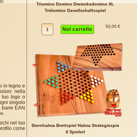
si:
Triomino Domino Dreiecksdomino XL
Tridomino Gesellschaftsspiel
50,00 €
i in legno e
sioni nella
 tuo logo o
ogni singolo
 a barre EAN
ne.
iochi nel tuo
Sternhalma Brettspiel Halma Strategiespie
 profilo come
6 Spielerl