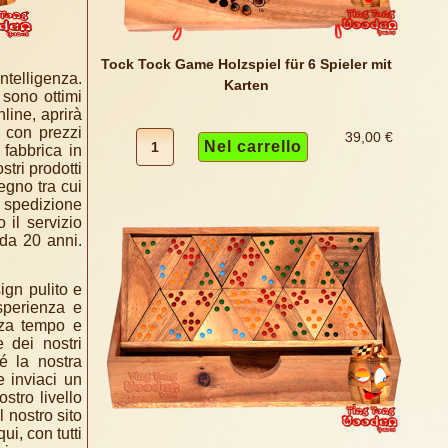
Tock Tock Game Holzspiel für 6 Spieler mit
ntelligenza.
Karten
 sono ottimi
nline, aprirà
o con prezzi
39,00 €
 fabbrica in
stri prodotti
egno tra cui
a spedizione
 il servizio
 da 20 anni.
ign pulito e
sperienza e
nza tempo e
 dei nostri
é la nostra
e inviaci un
stro livello
l nostro sito
ui, con tutti