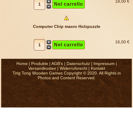
18,00 €
Computer Chip macro Holzpuzzle
16,00 €
Home
|
Produkte
|
AGB's
|
Datenschutz
|
Impressum
|
Versandkosten
|
Widerrufsrecht
|
Kontakt
Ting Tong Wooden Games Copyright © 2020. All Rights in
Photos and Content Reserved.