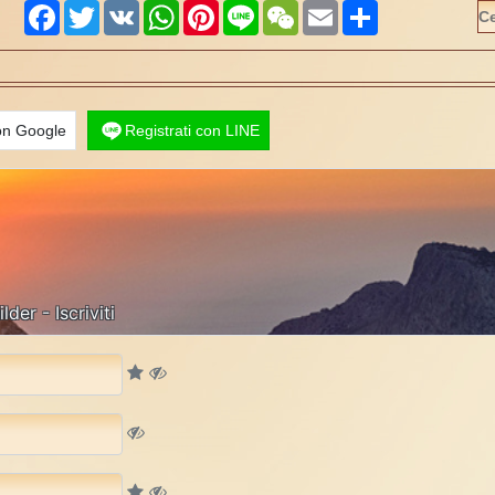
Facebook
Twitter
VK
WhatsApp
Pinterest
Line
WeChat
Email
Share
con Google
Registrati con LINE
er - Iscriviti