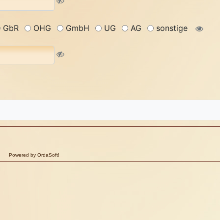
GbR
OHG
GmbH
UG
AG
sonstige
Powered by OrdaSoft!