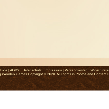
dukte
|
AGB's
|
Datenschutz
|
Impressum
|
Versandkosten
|
Widerrufsre
g Wooden Games Copyright © 2020. All Rights in Photos and Content 