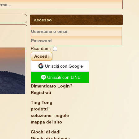
accesso
Ricordami
Accedi
Unisciti con Google
Unisciti con LINE
Dimenticato Login?
Registrati
Ting Tong
prodotti
soluzione - regole
mappa del sito
Giochi di dadi
Giochi di strategia