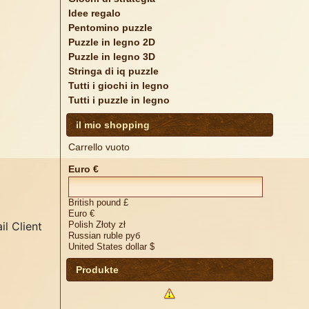
Idee regalo
Pentomino puzzle
Puzzle in legno 2D
Puzzle in legno 3D
Stringa di iq puzzle
Tutti i giochi in legno
Tutti i puzzle in legno
il mio shopping
Carrello vuoto
Euro €
British pound £
Euro €
il Client
Polish Złoty zł
Russian ruble руб
United States dollar $
Produkte