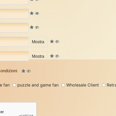
Mostra
Mostra
Condizioni
e fan
puzzle and game fan
Wholesale Client
Retra