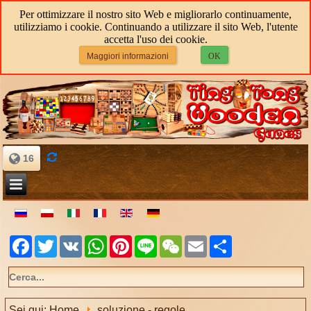
Per ottimizzare il nostro sito Web e migliorarlo continuamente,
utilizziamo i cookie. Continuando a utilizzare il sito Web, l'utente
accetta l'uso dei cookie.
Maggiori informazioni
OK
16
Facebook
Twitter
VK
WhatsApp
Pinterest
Line
WeChat
Email
Share
Sei qui:
Home
soluzione - regole