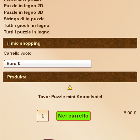
Puzzle in legno 2D
Puzzle in legno 3D
Stringa di iq puzzle
Tutti i giochi in legno
Tutti i puzzle in legno
il mio shopping
Carrello vuoto
Euro €
Produkte
Tavor Puzzle mini Knobelspiel
8,00 €