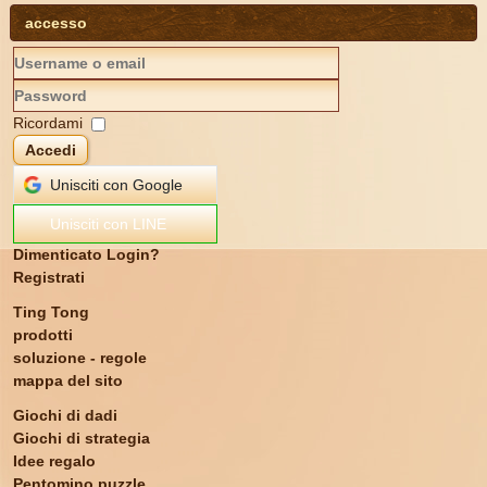
accesso
Ricordami
Accedi
Unisciti con Google
Unisciti con LINE
Dimenticato Login?
Registrati
Ting Tong
prodotti
soluzione - regole
mappa del sito
Giochi di dadi
Giochi di strategia
Idee regalo
Pentomino puzzle