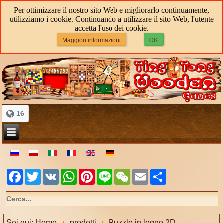
Per ottimizzare il nostro sito Web e migliorarlo continuamente,
utilizziamo i cookie. Continuando a utilizzare il sito Web, l'utente
accetta l'uso dei cookie.
Maggiori informazioni
OK
16
Facebook
Twitter
VK
WhatsApp
Pinterest
Line
WeChat
Email
Share
Sei qui:
Home
prodotti
Puzzle in legno 2D