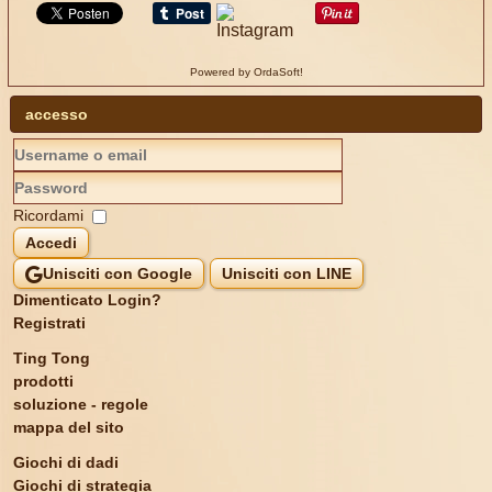
Powered by OrdaSoft!
accesso
Ricordami
Accedi
Unisciti con Google
Unisciti con LINE
Dimenticato Login?
Registrati
Ting Tong
prodotti
soluzione - regole
mappa del sito
Giochi di dadi
Giochi di strategia