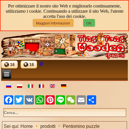
Per ottimizzare il nostro sito Web e migliorarlo continuamente,
utilizziamo i cookie. Continuando a utilizzare il sito Web, l'utente
accetta l'uso dei cookie.
Maggiori informazioni
OK
16
16
Facebook
Twitter
VK
WhatsApp
Pinterest
Line
WeChat
Email
Share
Sei qui:
Home
prodotti
Pentomino puzzle