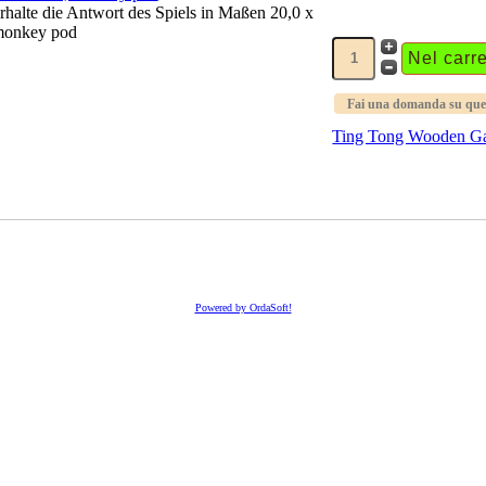
erhalte die Antwort des Spiels in Maßen 20,0 x
monkey pod
Fai una domanda su que
Ting Tong Wooden G
Powered by OrdaSoft!