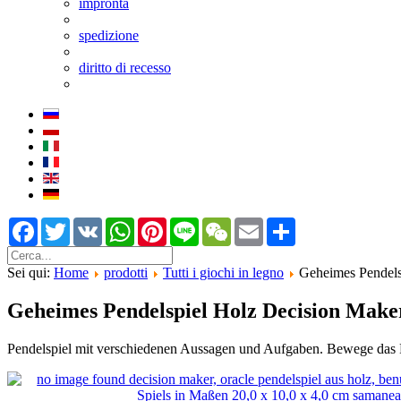
impronta
spedizione
diritto di recesso
Facebook
Twitter
VK
WhatsApp
Pinterest
Line
WeChat
Email
Share
Sei qui:
Home
prodotti
Tutti i giochi in legno
Geheimes Pendels
Geheimes Pendelspiel Holz Decision Make
Pendelspiel mit verschiedenen Aussagen und Aufgaben. Bewege das Pen