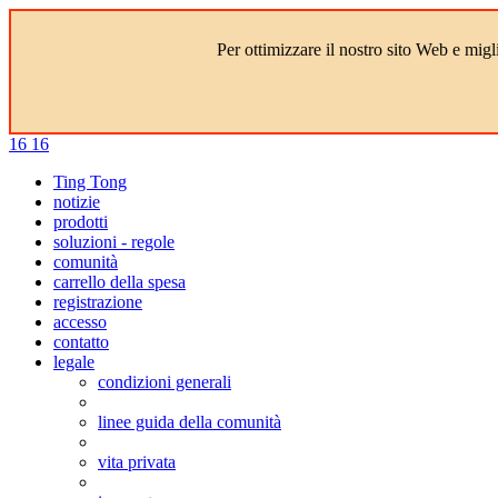
Per ottimizzare il nostro sito Web e migl
16
16
Ting Tong
notizie
prodotti
soluzioni - regole
comunità
carrello della spesa
registrazione
accesso
contatto
legale
condizioni generali
linee guida della comunità
vita privata