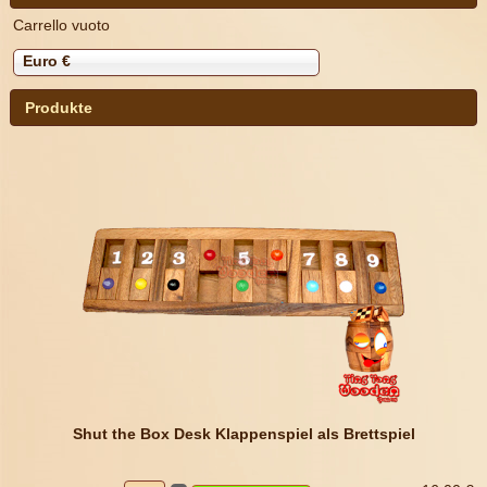
Carrello vuoto
Euro €
Produkte
Shut the Box Desk Klappenspiel als Brettspiel