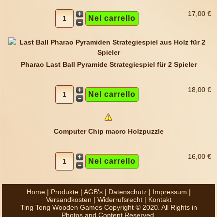
17,00 €
Pharao Last Ball Pyramide Strategiespiel für 2 Spieler
18,00 €
Computer Chip macro Holzpuzzle
16,00 €
Home
|
Produkte
|
AGB's
|
Datenschutz
|
Impressum
|
Versandkosten
|
Widerrufsrecht
|
Kontakt
Ting Tong Wooden Games Copyright © 2020. All Rights in
Photos and Content Reserved.