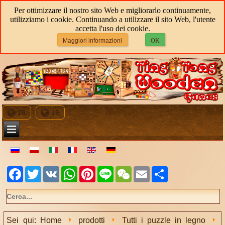
Per ottimizzare il nostro sito Web e migliorarlo continuamente,
utilizziamo i cookie. Continuando a utilizzare il sito Web, l'utente
accetta l'uso dei cookie.
Maggiori informazioni
OK
16
16
Facebook
Twitter
VK
WhatsApp
Pinterest
Line
WeChat
Email
Share
Sei qui:
Home
prodotti
Tutti i puzzle in legno