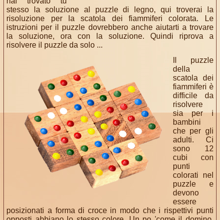
hai trovato tu
stesso la soluzione al puzzle di legno, qui troverai la
risoluzione per la scatola dei fiammiferi colorata. Le
istruzioni per il puzzle dovrebbero anche aiutarti a trovare
la soluzione, ora con la soluzione. Quindi riprova a
risolvere il puzzle da solo ...
Il puzzle
della
scatola dei
fiammiferi è
difficile da
risolvere
sia per i
bambini
che per gli
adulti. Ci
sono 12
cubi con
punti
colorati nel
puzzle e
devono
essere
posizionati a forma di croce in modo che i rispettivi punti
opposti abbiano lo stesso colore. Un po 'come il domino,